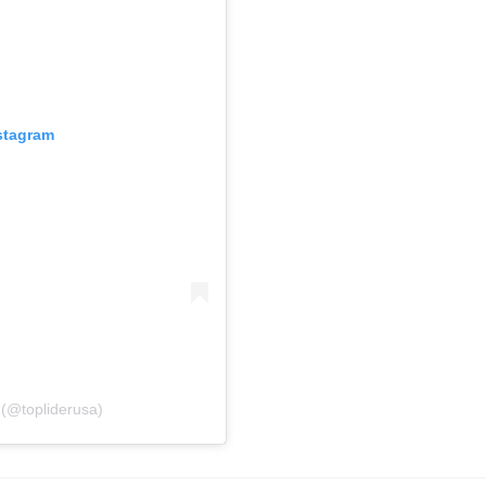
stagram
(@topliderusa)