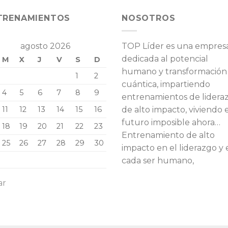
TRENAMIENTOS
NOSOTROS
agosto 2026
TOP Líder es una empres
dedicada al potencial
M
X
J
V
S
D
humano y transformación
1
2
cuántica, impartiendo
4
5
6
7
8
9
entrenamientos de lidera
11
12
13
14
15
16
de alto impacto, viviendo 
futuro imposible ahora…
18
19
20
21
22
23
Entrenamiento de alto
25
26
27
28
29
30
impacto en el liderazgo y 
cada ser humano,
ar