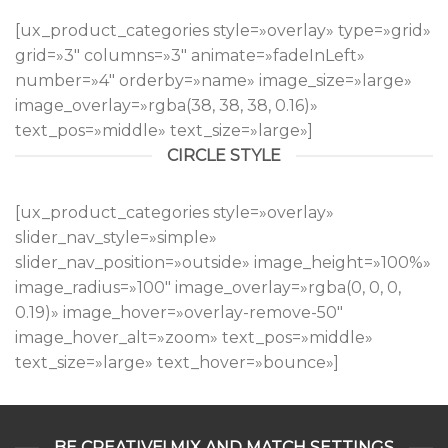
[ux_product_categories style=»overlay» type=»grid»
grid=»3″ columns=»3″ animate=»fadeInLeft»
number=»4″ orderby=»name» image_size=»large»
image_overlay=»rgba(38, 38, 38, 0.16)»
text_pos=»middle» text_size=»large»]
CIRCLE STYLE
[ux_product_categories style=»overlay»
slider_nav_style=»simple»
slider_nav_position=»outside» image_height=»100%»
image_radius=»100″ image_overlay=»rgba(0, 0, 0,
0.19)» image_hover=»overlay-remove-50″
image_hover_alt=»zoom» text_pos=»middle»
text_size=»large» text_hover=»bounce»]
BE CREATIVE! MIX AND MATCH SETTINGS