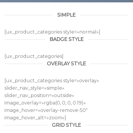
SIMPLE
[ux_product_categories style=»normal»]
BADGE STYLE
[ux_product_categories]
OVERLAY STYLE
[ux_product_categories style=»overlay»
slider_nav_style=»simple»
slider_nav_position=»outside»
image_overlay=»rgba(0, 0, 0, 0.19)»
image_hover=»overlay-remove-50″
image_hover_alt=»zoom»]
GRID STYLE