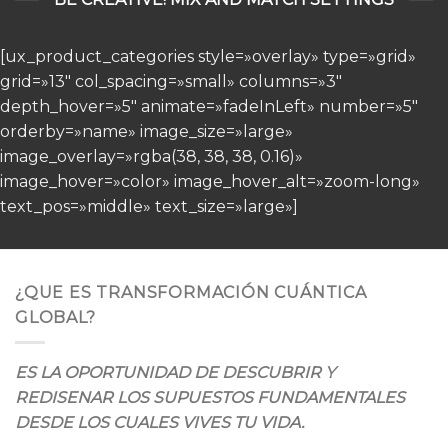
[ux_product_categories style=»overlay» type=»grid»
grid=»13″ col_spacing=»small» columns=»3″
depth_hover=»5″ animate=»fadeInLeft» number=»5″
orderby=»name» image_size=»large»
image_overlay=»rgba(38, 38, 38, 0.16)»
image_hover=»color» image_hover_alt=»zoom-long»
text_pos=»middle» text_size=»large»]
¿QUE ES TRANSFORMACIÓN CUÁNTICA
GLOBAL?
ES LA OPORTUNIDAD DE DESCUBRIR Y
REDISENAR LOS SUPUESTOS FUNDAMENTALES
DESDE LOS CUALES VIVES TU VIDA.