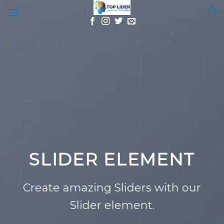
Skip
to
content
LIDER ELEMENT
T
A
te amazing Sliders with our
Slider element.